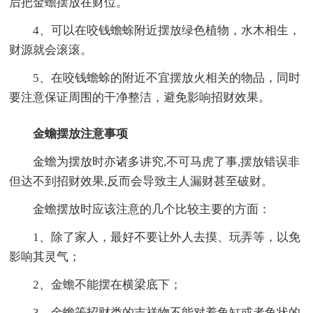
后把金蟾摆放在财位。
4、可以在咬钱蟾蜍附近摆放绿色植物，水木相生，
财源就会滚滚。
5、在咬钱蟾蜍的附近不宜摆放火相关的物品，同时
要注意保证周围的干净整洁，避免影响招财效果。
金蟾摆放注意事项
金蟾为摆放时亦诸多讲究,不可马虎了事,摆放错误非
但达不到招财效果,反而会导致主人漏财甚至破财。
金蟾摆放时应该注意的几个比较主要的方面：
1、除了家人，最好不要让外人去摸、玩弄等，以免
影响其灵气；
2、金蟾不能摆在横梁底下；
3、金蟾等招财类的吉祥物不能对着鱼缸或者鱼状的