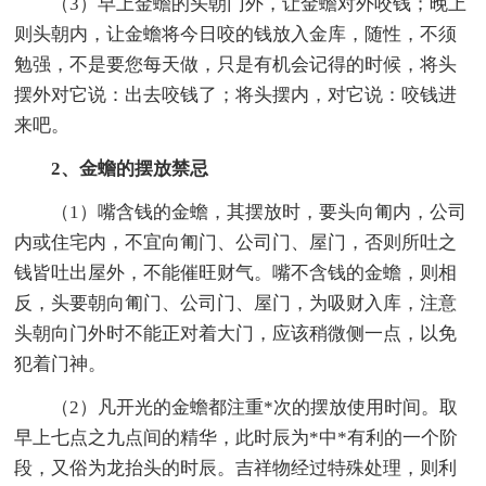
（3）早上金蟾的头朝门外，让金蟾对外咬钱；晚上
则头朝内，让金蟾将今日咬的钱放入金库，随性，不须
勉强，不是要您每天做，只是有机会记得的时候，将头
摆外对它说：出去咬钱了；将头摆内，对它说：咬钱进
来吧。
2、金蟾的摆放禁忌
（1）嘴含钱的金蟾，其摆放时，要头向匍内，公司
内或住宅内，不宜向匍门、公司门、屋门，否则所吐之
钱皆吐出屋外，不能催旺财气。嘴不含钱的金蟾，则相
反，头要朝向匍门、公司门、屋门，为吸财入库，注意
头朝向门外时不能正对着大门，应该稍微侧一点，以免
犯着门神。
（2）凡开光的金蟾都注重*次的摆放使用时间。取
早上七点之九点间的精华，此时辰为*中*有利的一个阶
段，又俗为龙抬头的时辰。吉祥物经过特殊处理，则利