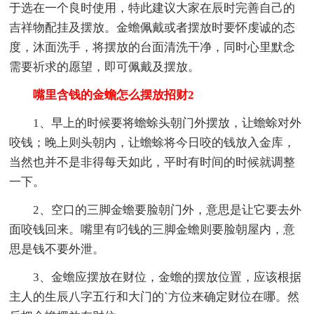
于选在一个良时使用，特此建议大家在辰时完善自己的
吉祥物配挂及摆放。金蟾佩戴或者摆放时要怀虔诚的态
度，沐面洗手，将摆放的台面清洗干净，同时心里默念
需要祈求的愿望，即可佩戴及摆放。
嘴里含钱的金蟾怎么摆放招财2
1、早上的时候要将蟾蜍头朝门外摆放，让蟾蜍对外
咬钱；晚上则头朝内，让蟾蜍将今日咬的钱放入金库，
当然也并不是非得每天如此，平时有时间的时候就调整
一下。
2、空口的三脚金蟾要脸朝门外，意思是让它要去外
面咬钱回来。嘴里有叼钱的三脚金蟾则要脸朝屋内，意
思是钱不要外泄。
3、金蟾应摆放在财位，金蟾的摆放位置，应该根据
主人的生辰八字五行和大门的`方位来确定财位在哪。然