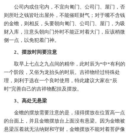
公司内或住宅内，不宜向匍门、公司门、屋门，否
则所吐之钱皆吐出屋外，不能催旺财气；对于嘴不含钱
的金蟾，则相反，头要朝向匍门、公司门、屋门，为吸
财入库，注意头朝向门外时不能正对着大门，应该稍微
侧一点，以免犯着门神。
2、摆放时间要注意
取早上七点之九点间的精华，此时辰为*中*有利的
一个阶段，又俗为龙抬头的时辰。吉祥物经过特殊处
理，则利于选在一个良时使用，特此建议大家在“辰
时”完善自己的吉祥物配挂及摆放。
3、高处无悬梁
金蟾的摆放需要注意的是，须得摆放在位置高一点
的台面上，并且金蟾摆放台上面没有悬梁。因为金蟾被
悬梁压着就无法纳财和守财，金蟾摆放不能对着菩萨像