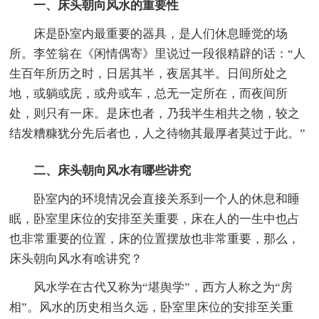
一、床头朝向风水的重要性
床是卧室内最重要的器具，是人们休息睡觉的场
所。李笠翁在《闲情偶寄》里说过一段很精辟的话：“人
生百年所历之时，日居其半，夜居其半。日间所处之
地，或躺或庑，或舟或车，总无一定所在，而夜间所
处，则只有一床。是床也者，乃我半生相共之物，较之
结发糟糠犹分先后者也，人之待物其最厚者莫过于此。”
二、床头朝向风水有哪些讲究
卧室内的环境情况会直接关系到一个人的休息和睡
眠，卧室里床位的安排至关重要，床在人的一生中也占
也非常重要的位置，床的位置摆放也非常重要，那么，
床头朝向风水有啥讲究？
风水学在古代又称为“堪舆学”，西方人称之为“房
相”。风水的历史相当久远，卧室里床位的安排至关重