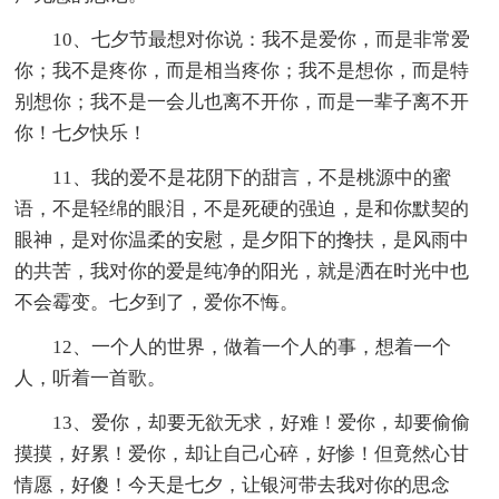
10、七夕节最想对你说：我不是爱你，而是非常爱
你；我不是疼你，而是相当疼你；我不是想你，而是特
别想你；我不是一会儿也离不开你，而是一辈子离不开
你！七夕快乐！
11、我的爱不是花阴下的甜言，不是桃源中的蜜
语，不是轻绵的眼泪，不是死硬的强迫，是和你默契的
眼神，是对你温柔的安慰，是夕阳下的搀扶，是风雨中
的共苦，我对你的爱是纯净的阳光，就是洒在时光中也
不会霉变。七夕到了，爱你不悔。
12、一个人的世界，做着一个人的事，想着一个
人，听着一首歌。
13、爱你，却要无欲无求，好难！爱你，却要偷偷
摸摸，好累！爱你，却让自己心碎，好惨！但竟然心甘
情愿，好傻！今天是七夕，让银河带去我对你的思念