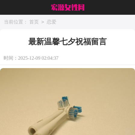
>
当前位置：
首页
恋爱
最新温馨七夕祝福留言
时间：2025-12-09 02:04:37