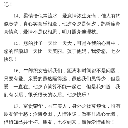
吧！
14、柔情恰似常流水，爱意情浓生无悔，佳人有约
似春梦，真心实意乐相逢，七夕今夕是何夕，鹊桥诠释
真情意，爱情不是仅相思，明月照亮连理枝。
15、您的肚子一天比一天大，可是在我的心目中，
您的容颜却一天比一天美丽。孩子他妈，我爱您。七夕
快乐！
16、牛郎织女告诉我们，距离和时间都不是问题，
只要有爱。亲爱的虽然隔得远，虽然我们见得少，但是
爱，一直在。七夕节就算不能一起过，但是我知道，我
们有以后，很长很长的以后。七夕快乐！
17、富贵荣华，香车美人，身外之物莫烦忧，唯有
朋友解千愁；沧海桑田，人情冷暖，做事只愿心无悔，
但留知己共千杯。朋友，七夕到来，愿你爱情甜蜜！