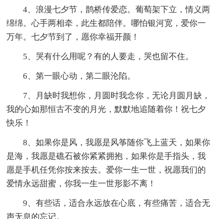
4、浪漫七夕节，鹊桥传爱恋。葡萄架下立，情义两
绵绵。心手两相牵，此生都陪伴。哪怕银河宽，爱你一
万年。七夕节到了，愿你幸福开颜！
5、哭有什么用呢？有的人要走，哭也留不住。
6、第一眼心动，第二眼沦陷。
7、月缺时我想你，月圆时我念你，无论月圆月缺，
我的心如那恒古不变的月光，默默地追随着你！祝七夕
快乐！
8、如果你是风，我愿是风筝随你飞上蓝天，如果你
是海，我愿是礁石被你紧紧拥抱，如果你是手指头，我
愿是手机任凭你按来按去。爱你一生一世，祝愿我们的
爱情永远甜蜜，你我一生一世形影不离！
9、有些话，适合永远放在心底，有些痛苦，适合无
声无息的忘记。