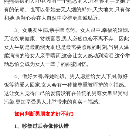
熙熙攘攘的人群中,没有一个熟悉的人,只有你的手是她所
有的依赖。也可以带她去无人烟的郊外,天大地大,只有你
和她,两颗心会在大自然中变得更真诚贴近。
3、女朋友生病,亲手喂吃药。女人眼中,幸福的婚姻,
无论疾病健康、贫贱富贵,男人必然也会不离不弃。因此
女人生病是最脆弱无助也是最需要照顾的时刻,当男人温
柔满满的给女人亲手喂药,这会让女人感动到流泪,这个举
动恐怕会成为女人一辈子的甜蜜回忆。
4、做好大餐,等她吃饭。男人愿意给女人下厨,做好
饭等待爱人回家,女人会有一种被尊重被呵护的幸福感。
这让女人觉得自己的爱情没有在传统的男尊女卑里受到
污染,更加享受男人此举带来的真实幸福感。
如何判断男朋友的好不好3
1、吵架过后会像你认错