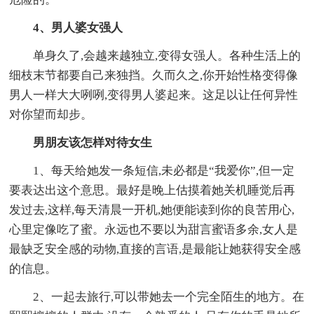
4、男人婆女强人
单身久了,会越来越独立,变得女强人。各种生活上的
细枝末节都要自己来独挡。久而久之,你开始性格变得像
男人一样大大咧咧,变得男人婆起来。这足以让任何异性
对你望而却步。
男朋友该怎样对待女生
1、每天给她发一条短信,未必都是“我爱你”,但一定
要表达出这个意思。最好是晚上估摸着她关机睡觉后再
发过去,这样,每天清晨一开机,她便能读到你的良苦用心,
心里定像吃了蜜。永远也不要以为甜言蜜语多余,女人是
最缺乏安全感的动物,直接的言语,是最能让她获得安全感
的信息。
2、一起去旅行,可以带她去一个完全陌生的地方。在