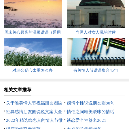
周末关心顾客的温馨话语（通用
当男人对女人吼的时候
70句）
对老公疑心太重怎么办
有关情人节话语集合45句
相关文章推荐
关于唯美情人节祝福朋友圈语
感情个性说说朋友圈80句
句汇总130句精选
经典感情朋友圈说说文案大全
情侣之间唯美暧昧的情话
（精选100句）
2022年精选给恋人的情人节微
谈恋爱个性签名2021