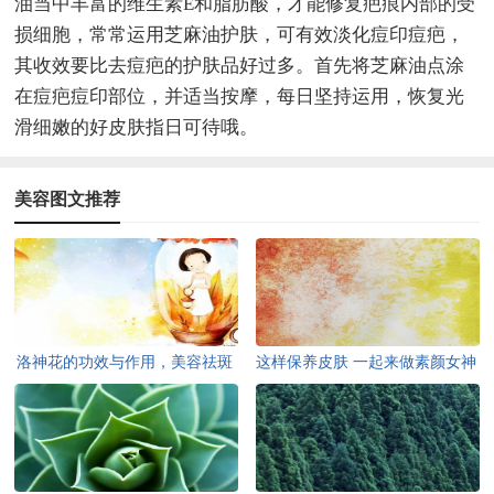
油当中丰富的维生素E和脂肪酸，才能修复疤痕内部的受
损细胞，常常运用芝麻油护肤，可有效淡化痘印痘疤，
其收效要比去痘疤的护肤品好过多。首先将芝麻油点涂
在痘疤痘印部位，并适当按摩，每日坚持运用，恢复光
滑细嫩的好皮肤指日可待哦。
美容图文推荐
洛神花的功效与作用，美容祛斑
这样保养皮肤 一起来做素颜女神
缓解平滑肌痉挛