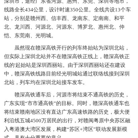
深圳市，途经广东省河源、惠州、东莞、深圳等地市，
线路全长434公里，设计时速350公里。全线共设13个车
站，分别是赣州西、信丰西、龙南东、定南南、和平
北、龙川西、河源北、河源东、博罗北、惠州北、仲
恺、东莞南、光明城。
虽然现在赣深高铁开行的列车终始站为深圳北站，
但实际上深圳北站并不在赣深高铁正线上，赣深高铁正
线的'起始站是深圳西丽站。由于深圳西丽站还在建设
中，赣深高铁线路目前经光明城站通过联络线接到深圳
北站，列车均在深圳北站接车发车。
赣深高铁通车后，河源市将结束不通高铁的历史，
广东实现“市市通高铁”的目标。同时，赣深高铁通车也
将结束赣南地区没有直达广东高速铁路的历史，极大便
利沿线五城4500万居民的出行，对赣闽粤原中央苏区融
入粤港澳大湾区发展，构建“苏区+湾区”联动发展新模
式，具有十分重要的意义。