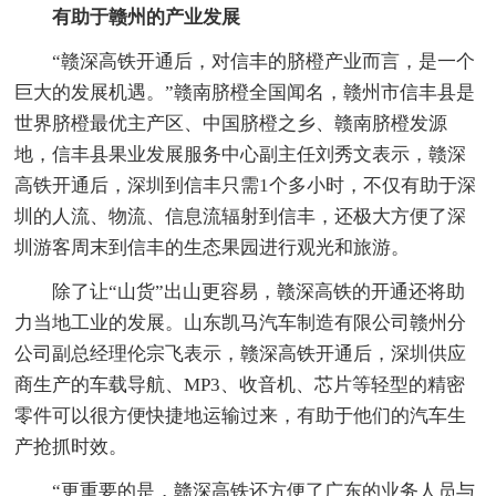
有助于赣州的产业发展
“赣深高铁开通后，对信丰的脐橙产业而言，是一个
巨大的发展机遇。”赣南脐橙全国闻名，赣州市信丰县是
世界脐橙最优主产区、中国脐橙之乡、赣南脐橙发源
地，信丰县果业发展服务中心副主任刘秀文表示，赣深
高铁开通后，深圳到信丰只需1个多小时，不仅有助于深
圳的人流、物流、信息流辐射到信丰，还极大方便了深
圳游客周末到信丰的生态果园进行观光和旅游。
除了让“山货”出山更容易，赣深高铁的开通还将助
力当地工业的发展。山东凯马汽车制造有限公司赣州分
公司副总经理伦宗飞表示，赣深高铁开通后，深圳供应
商生产的车载导航、MP3、收音机、芯片等轻型的精密
零件可以很方便快捷地运输过来，有助于他们的汽车生
产抢抓时效。
“更重要的是，赣深高铁还方便了广东的业务人员与