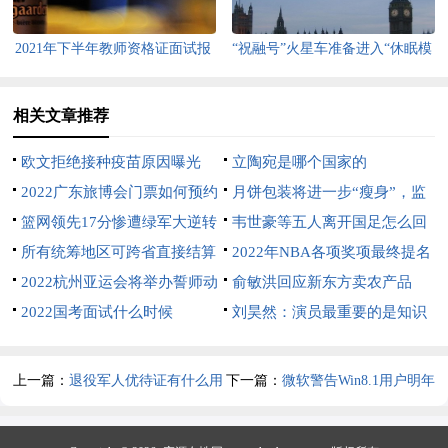
2021年下半年教师资格证面试报
“祝融号”火星车准备进入“休眠模
名时间安排
式”过冬
相关文章推荐
欧文拒绝接种疫苗原因曝光
立陶宛是哪个国家的
2022广东旅博会门票如何预约
月饼包装将进一步“瘦身”，监
篮网领先17分惨遭绿军大逆转
管进一步加强
韦世豪等五人离开国足怎么回
所有统筹地区可跨省直接结算
事
2022年NBA各项奖项最终提名
普通门诊费用
2022杭州亚运会将举办誓师动
名单公布
俞敏洪回应新东方卖农产品
员大会
2022国考面试什么时候
刘昊然：演员最重要的是知识
储备
上一篇：
退役军人优待证有什么用
下一篇：
微软警告Win8.1用户明年
起将停止服务