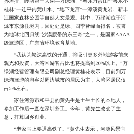
孙屋排、岭南第一大湖—万绿湖、“粤东丹霞山”“粤东小
桂林”—连平内莞山水、“地下龙宫”—漳溪黄龙岩、新丰
江国家森林公园等自然人文景观。其中，万绿湖位于河
源市东源县境内，因处处是绿、四季皆绿而得名，被誉
为地球北回归线“沙漠腰带的东三奇”之一，是国家AAAA
级旅游区，广东省环境教育基地。
“我认为赣深高铁的开通，将吸引更多外地游客前来
观光和投资，大湾区游客占比也将提高到20%以上。”万
绿湖经营管理有限公司副总经理黄桂花表示，目前到万
绿湖旅游的游客以周边城市的居民为主，大湾区居民仅
占5%左右。
家住河源市和平县的黄先生是土生土长的本地人，
参加工作后一直在深圳务工。今年，黄先生改变了主
意，打算回乡创业。
“老家马上要通高铁了。”黄先生表示，河源风景宜