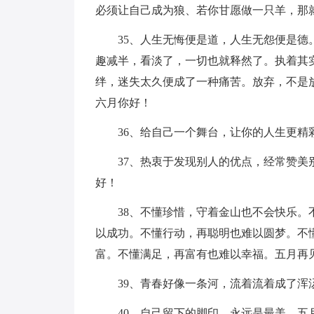
必须让自己成为狼、若你甘愿做一只羊，那
35、人生无悔便是道，人生无怨便是
趣减半，看淡了，一切也就释然了。执着其
绊，迷失太久便成了一种痛苦。放弃，不是
六月你好！
36、给自己一个舞台，让你的人生更精
37、热衷于发现别人的优点，经常赞
好！
38、不懂珍惜，守着金山也不会快乐
以成功。不懂行动，再聪明也难以圆梦。不
富。不懂满足，再富有也难以幸福。五月再
39、青春好像一条河，流着流着成了浑
40、自己留下的脚印，永远是最美。五