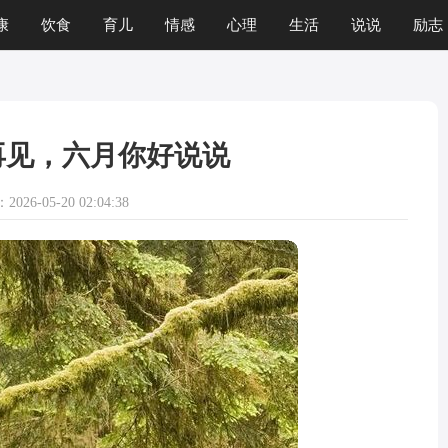
康
饮食
育儿
情感
心理
生活
说说
励志
再见，六月你好说说
026-05-20 02:04:38