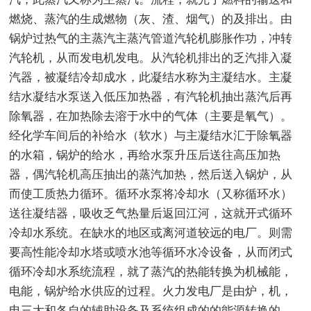
燃烧、蒸汽的生成燃物（灰、渣、烟气）的及排出。由
锅炉过热气的主蒸汽主蒸汽管道汽轮机膨胀作功，冲转
汽轮机，从而发电机发电。从汽轮机排出的乏汽排入凝
汽器，被凝结冷却成水，此凝结水称为主凝结水。主凝
结水凝结水泵送入低压加热器，有汽轮机抽出蒸汽后再
除氧器，在加热除去溶于水中的气体（主要是氧气）。
经化学车间后的补给水（软水）与主凝结水汇于除氧器
的水箱，锅炉的给水，再给水泵升压后送往高压加热
器，偶汽轮机高压抽出的蒸汽加热，然后送入锅炉，从
而使工质热力循环。循环水泵将冷却水（又称循环水）
送往凝结器，吸收乏气热量后返回江河，这就开式循环
冷却水系统。在缺水的地区或离河道较远的电厂。则需
要高性能冷却水塔或喷水池等循环水冷设备，从而闭式
循环冷却水系统流程，就了蒸汽的热能转换为机械能，
电能，锅炉给水供应的过程。火力发电厂是由炉，机，
电三大和各自的辅助设备及系统组成的的能源转换的