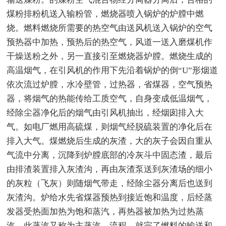
煤粉排粉机送入输粉管，燃烧器喷入锅炉的炉膛中燃
烧。燃料燃烧所需要的热空气由送风机送入锅炉的空气
预热器中加热，预热后的热空气，风道一送入磨煤机作
干燥送粉之外，另一直接引至燃烧器炉膛。燃烧生成的
高温烟气，在引风机的作用下先沿着锅炉的倒“U”形烟道
依次流过炉膛，水冷壁管，过热器，省煤器，空气预热
器，将烟气的热能传给工质空气，自身变成低温烟气，
经除尘器净化后的烟气由引风机抽出，经烟囱排入大
气。如电厂燃用高硫煤，则烟气经脱硫装置的净化后在
排入大气。煤燃烧后生成的灰渣，大的灰子会因自重从
气流中分离，沉降到炉膛底部的冷灰斗中固态渣，最后
由排渣装置排入灰渣沟，再由灰渣泵送到灰渣场的细小
的灰粒（飞灰）则随烟气带走，经除尘器分离后也送到
灰渣沟。炉给水先省煤器预热到接近饱和温度，后经蒸
发器受热面加热为饱和蒸汽，再热器被加热为过热蒸
汽，此蒸汽又称为主蒸汽。流程，就完了燃料的输送和