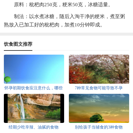
原料：枇杷肉250克，粳米50克，冰糖适量。
制法：以水煮冰糖，随后入淘干净的粳米，煮至粥
熟放入已加工好的枇杷肉，加煮10分钟即成。
饮食图文推荐
怀孕初期饮食应注意什么，哪些
7种常见食物可能导致不孕
食物不能吃？
经期少吃辛辣、油腻的食物
别给孩子当辅食的3种食物