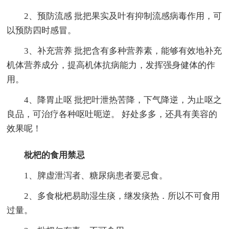
2、预防流感 批把果实及叶有抑制流感病毒作用，可
以预防四时感冒。
3、补充营养 批把含有多种营养素，能够有效地补充
机体营养成分，提高机体抗病能力，发挥强身健体的作
用。
4、降胃止呕 批把叶泄热苦降，下气降逆，为止呕之
良品，可治疗各种呕吐呃逆。 好处多多，还具有美容的
效果呢！
枇杷的食用禁忌
1、脾虚泄泻者、糖尿病患者要忌食。
2、多食枇杷易助湿生痰，继发痰热．所以不可食用
过量。