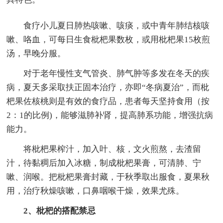
食疗小儿夏日肺热咳嗽、咳痰，或中青年肺结核咳
嗽、咯血，可每日生食枇杷果数枚，或用枇杷果15枚煎
汤，早晚分服。
对于老年慢性支气管炎、肺气肿等多发在冬天的疾
病，夏天多采取扶正固本治疗，亦即“冬病夏治”，而枇
杷果佐核桃则是有效的食疗品，患者每天坚持食用（按
2：1的比例)，能够滋肺补肾，提高肺系功能，增强抗病
能力。
将枇杷果榨汁，加入叶、核，文火煎熬，去渣留
汁，待黏稠后加入冰糖，制成枇杷果膏，可清肺、宁
嗽、润喉。把枇杷果膏封藏，于秋季取出服食，夏果秋
用，治疗秋燥咳嗽，口鼻咽喉干燥，效果尤殊。
2、枇杷的搭配禁忌