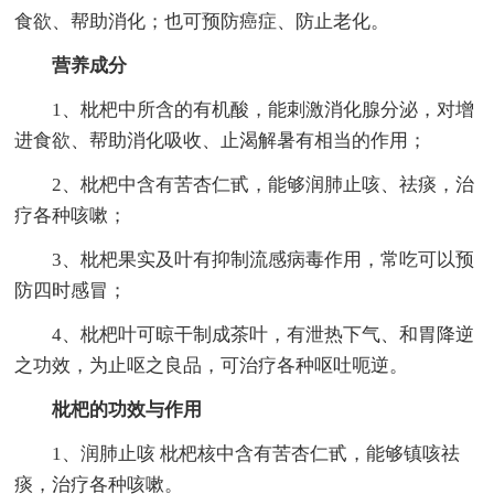
食欲、帮助消化；也可预防癌症、防止老化。
营养成分
1、枇杷中所含的有机酸，能刺激消化腺分泌，对增
进食欲、帮助消化吸收、止渴解暑有相当的作用；
2、枇杷中含有苦杏仁甙，能够润肺止咳、祛痰，治
疗各种咳嗽；
3、枇杷果实及叶有抑制流感病毒作用，常吃可以预
防四时感冒；
4、枇杷叶可晾干制成茶叶，有泄热下气、和胃降逆
之功效，为止呕之良品，可治疗各种呕吐呃逆。
枇杷的功效与作用
1、润肺止咳 枇杷核中含有苦杏仁甙，能够镇咳祛
痰，治疗各种咳嗽。