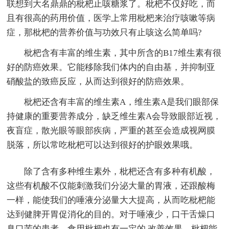
联想到大名鼎鼎的枇杷止咳糖浆了。枇杷不仅好吃，而
且有很高的药用价值，医学上常用枇杷来治疗咳嗽等病
症，那枇杷的营养价值与功效只有止咳这么简单吗?
枇杷含有丰富的维生素，其中所含的B17维生素有很
好的防癌效果。它能移除我们体内的自由基，并抑制亚
硝酸盐的致癌反应，从而达到很好的防癌效果。
枇杷还含有丰富的维生素A，维生素A是我们眼部保
持健康的重要营养成分，缺乏维生素A会导致眼部近视，
夜盲症，散光眼等眼部疾病，严重的甚至会造成视网膜
脱落，所以常吃枇杷可以达到很好的护眼效果哦。
除了含有多种维生素外，枇杷还含有多种有机酸，
这些有机酸不仅能刺激我们分泌大量的胃液，还跟酸梅
一样，能使我们的唾液分泌量大大提高，从而吃枇杷能
达到健脾开胃促消化的目的。对于唾液少，口干舌燥口
臭口苦的患者，食用枇杷也有一定的.改善效果。枇杷能