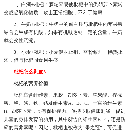
1、白酒+枇杷：酒精容易使枇杷中的类胡萝卜素转
变成促氧化物质，攻击正常细胞，不利于健康。
2、牛奶+枇杷：牛奶中的蛋白质与枇杷中的苹果酸
结合会生成有机酸，如果有机酸达到一定的含量，牛奶
就会变性沉淀。
3、小麦+枇杷：小麦健脾止痢、益肾敛汗、除热止
渴，但与枇杷同食易生痰。
枇杷怎么剥皮3
枇杷的营养价值
枇杷富含纤维素、果胶、胡萝卜素、苹果酸、柠檬
酸、钾、磷、铁、钙及维生素A、B、C。丰富的维生素
B、胡萝卜素，具有保护视力、保持皮肤健康润泽、促进
儿童的身体发育的功用，其中所含的维生素B17，还是防
癌的营养素呢！因此，枇杷也被称为“果之冠”，可促进