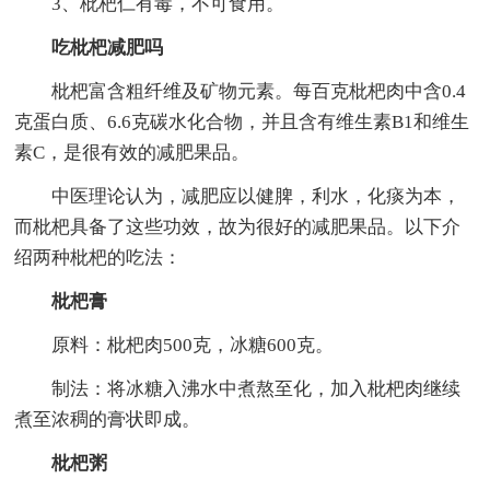
3、枇杷仁有毒，不可食用。
吃枇杷减肥吗
枇杷富含粗纤维及矿物元素。每百克枇杷肉中含0.4
克蛋白质、6.6克碳水化合物，并且含有维生素B1和维生
素C，是很有效的减肥果品。
中医理论认为，减肥应以健脾，利水，化痰为本，
而枇杷具备了这些功效，故为很好的减肥果品。以下介
绍两种枇杷的吃法：
枇杷膏
原料：枇杷肉500克，冰糖600克。
制法：将冰糖入沸水中煮熬至化，加入枇杷肉继续
煮至浓稠的膏状即成。
枇杷粥