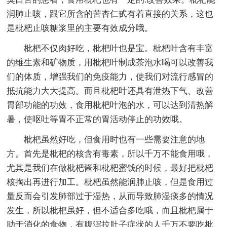
润肺止咳，跟它所含的苦杏仁甙有着直接的关系，这也
是枇杷止咳糖浆里的主要有效成分哦。
枇杷不仅肉好吃，枇杷叶也是宝。枇杷叶含有丰富
的维生素和矿物质，用枇杷叶制成茶泡水喝可以改善我
们的体质，增强我们的免疫能力，使我们对流行感冒的
抵抗能力大大提高。而且枇杷叶还具有泄热下气、改善
胃部功能的功效，食用枇杷叶泡的水，可以达到清热解
暑，使呕吐等胃不正常的胃活动停止的功效哦。
枇杷虽然好吃，但食用时也有一些需要注意的地
方。首先是枇杷的核含有毒素，所以千万不能食用哦，
尤其是我们在做枇杷酱和枇杷蜜饯的时候，最好把枇杷
核掏出再进行加工。枇杷虽然能润肺止咳，但是食用过
量反而会引发肺部过于湿热，从而导致肺湿痰多的情况
发生，所以枇杷虽好，但不适合多吃哦，而且枇杷属于
助于消化的食物，有腹泻拉肚子症状的人千万不要吃枇